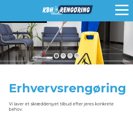
Skip
to
content
Erhvervsrengøring
Vi laver et skræddersyet tilbud efter jeres konkrete
behov.