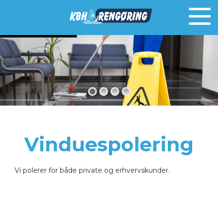
Skip
to
content
Vinduespolering
Vi polerer for både private og erhvervskunder.